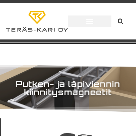
Putken- ja läpiviennin
kiinnitysmagneetit